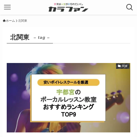
ホーム
北関東
北関東
– tag –
関東