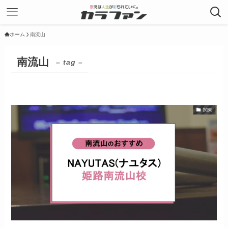
ホーム
南流山
南流山
– tag –
関東