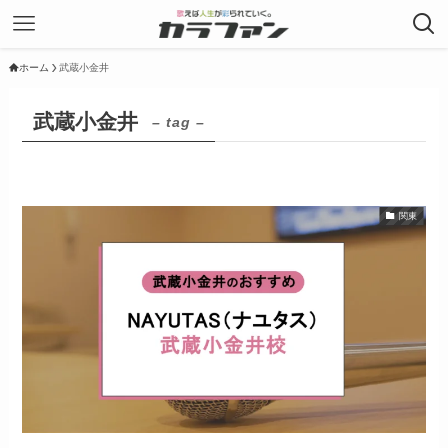
ホーム
武蔵小金井
武蔵小金井
– tag –
関東