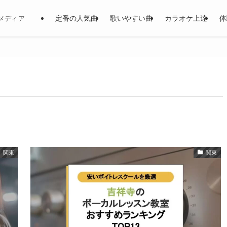
定番の人気曲
歌いやすい曲
カラオケ上達
体
メディア
関東
関東