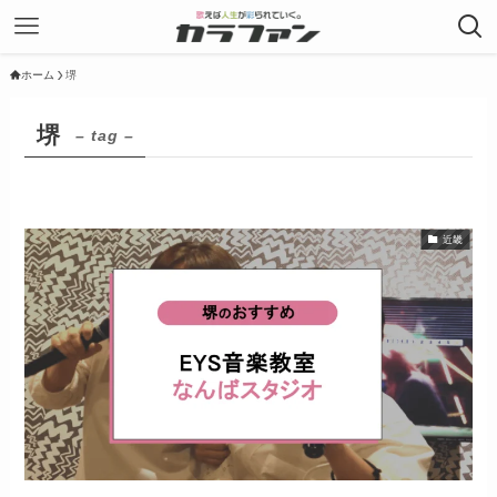
ホーム
堺
堺
– tag –
近畿