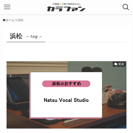
ホーム
浜松
浜松
– tag –
東海