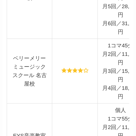
月5回／28,05
円
月6回／31,68
円
1コマ45分
月2回／11,66
ベリーメリー
円
ミュージック
月3回／15,84
スクール 名古
円
屋校
月4回／18,70
円
個人
1コマ55分
月2回／11,98
EYS音楽教室
円