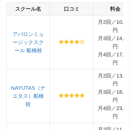
スクール名
口コミ
料金
月2回／10,56
円
アバロンミュ
月3回／14,19
ージックスク
円
ール 船橋校
月4回／17,60
円
月2回／13,20
円
NAYUTAS（ナ
月3回／18,15
ユタス）船橋
円
校
月4回／23,10
円
月2回／11,00