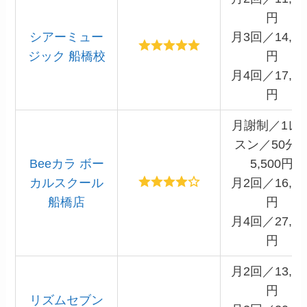
円
シアーミュー
月3回／14,86
ジック 船橋校
円
月4回／17,60
円
月謝制／1レ
スン／50分
Beeカラ ボー
5,500円
カルスクール
月2回／16,50
船橋店
円
月4回／27,50
円
月2回／13,60
円
リズムセブン