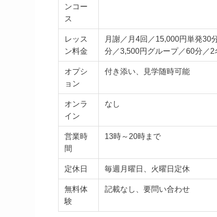
ンコー
ス
レッス
月謝／月4回／15,000円単発30
ン料金
分／3,500円グループ／60分／2名
オプシ
付き添い、見学随時可能
ョン
オンラ
なし
イン
営業時
13時～20時まで
間
定休日
毎週月曜日、火曜日定休
無料体
記載なし、要問い合わせ
験