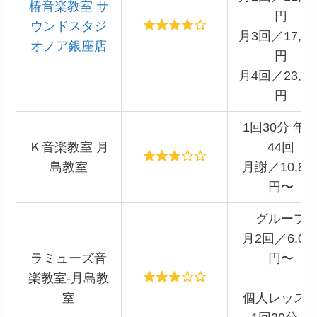
椿音楽教室 サ
円
ウンドスタジ
月3回／17,50
オノア銀座店
円
月4回／23,30
円
1回30分 年
Ｋ音楽教室 月
44回
島教室
月謝／10,80
円〜
グループ
月2回／6,00
ラミューズ音
円〜
楽教室‐月島教
室
個人レッス