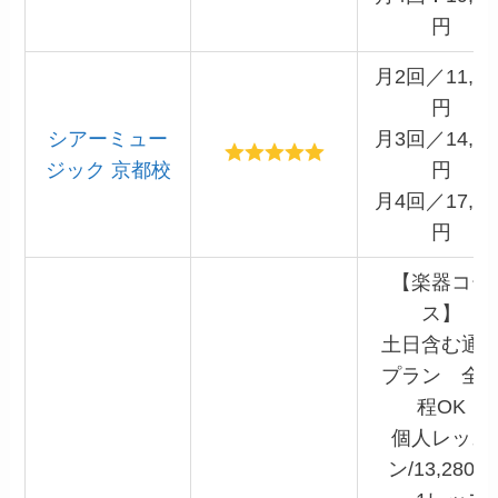
円
月2回／11,00
円
シアーミュー
月3回／14,86
ジック 京都校
円
月4回／17,60
円
【楽器コー
ス】
土日含む通
プラン 全
程OK
個人レッス
ン/13,280円