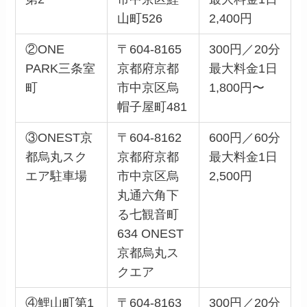
山町526
2,400円
②ONE
〒604-8165
300円／20分
PARK三条室
京都府京都
最大料金1日
町
市中京区烏
1,800円〜
帽子屋町481
③ONEST京
〒604-8162
600円／60分
都烏丸スク
京都府京都
最大料金1日
エア駐車場
市中京区烏
2,500円
丸通六角下
る七観音町
634 ONEST
京都烏丸ス
クエア
④鯉山町第1
〒604-8163
300円／20分