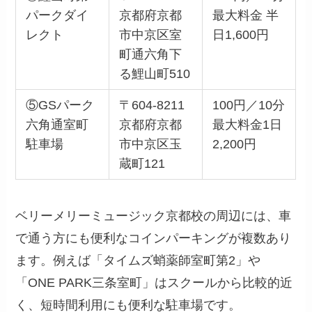
パークダイ
京都府京都
最大料金 半
レクト
市中京区室
日1,600円
町通六角下
る鯉山町510
⑤GSパーク
〒604-8211
100円／10分
六角通室町
京都府京都
最大料金1日
駐車場
市中京区玉
2,200円
蔵町121
ベリーメリーミュージック京都校の周辺には、車
で通う方にも便利なコインパーキングが複数あり
ます。例えば「タイムズ蛸薬師室町第2」や
「ONE PARK三条室町」はスクールから比較的近
く、短時間利用にも便利な駐車場です。