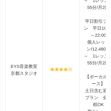
～ 1レッス
55分/月2回
平日割引プ
ン 平日10:0
～22:00
個人レッス
ン/12,480円
～ 1レッス
55分/月2回
EYS音楽教室
京都スタジオ
【ボーカル
ース】
土日含む通
プラン 全
程OK