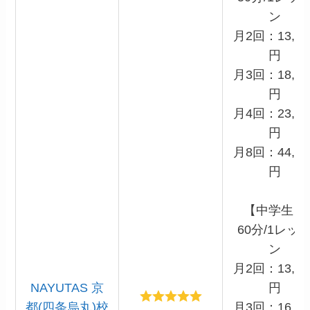
ン
月2回：13,20
円
月3回：18,15
円
月4回：23,10
円
月8回：44,00
円
【中学生】
60分/1レッ
ン
月2回：13,20
NAYUTAS 京
円
都(四条烏丸)校
月3回：16,50