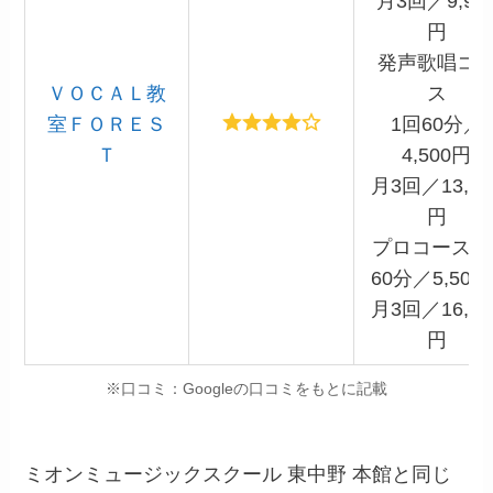
月3回／9,90
円
発声歌唱コ
ＶＯＣＡＬ教
ス
室ＦＯＲＥＳ
1回60分／
Ｔ
4,500円
月3回／13,20
円
プロコース1
60分／5,500
月3回／16,20
円
※口コミ：Googleの口コミをもとに記載
ミオンミュージックスクール 東中野 本館と同じ