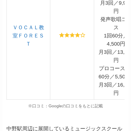
月3回／9,90
円
発声歌唱コ
ＶＯＣＡＬ教
ス
室ＦＯＲＥＳ
1回60分／
Ｔ
4,500円
月3回／13,20
円
プロコース1
60分／5,500
月3回／16,20
円
※口コミ：Googleの口コミをもとに記載
中野駅周辺に展開しているミュージックスクール