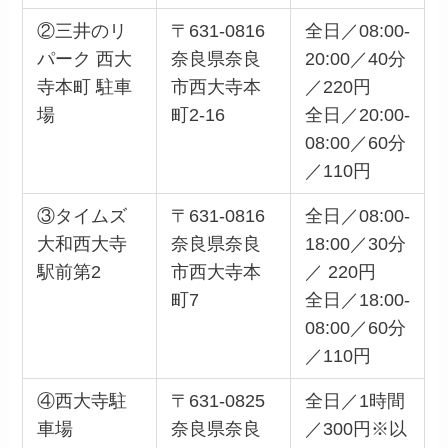
②三井のリ
〒631-0816
全日／08:00-
パーク 西大
奈良県奈良
20:00／40分
寺本町 駐車
市西大寺本
／220円
場
町2-16
全日／20:00-
08:00／60分
／110円
③タイムズ
〒631-0816
全日／08:00-
大和西大寺
奈良県奈良
18:00／30分
駅前第2
市西大寺本
／ 220円
町7
全日／18:00-
08:00／60分
／110円
④西大寺駐
〒631-0825
全日／1時間
車場
奈良県奈良
／300円※以