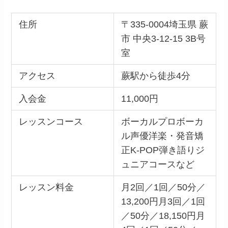
住所
〒335-0004埼玉県 蕨
市 中央3-12-15 3B号
室
アクセス
蕨駅から徒歩4分
入会金
11,000円
レッスンコース
ボーカルプロボーカ
ル声優洋楽・発音矯
正K-POP弾き語りジ
ュニアコースなど
レッスン料金
月2回／1回／50分／
13,200円月3回／1回
／50分／18,150円月