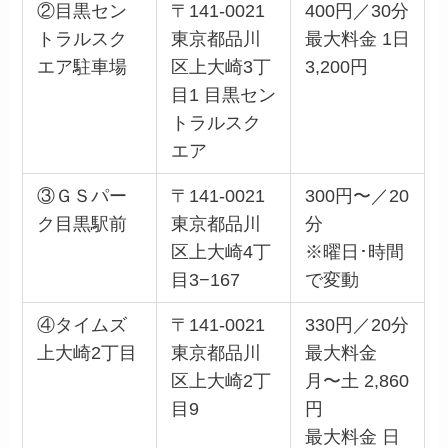
②目黒セン
〒141-0021
400円／30分
トラルスク
東京都品川
最大料金 1日
エア駐車場
区上大崎3丁
3,200円
目1 目黒セン
トラルスク
エア
③ＧＳパー
〒141-0021
300円〜／20
ク目黒駅前
東京都品川
分
区上大崎4丁
※曜日･時間
目3−167
で変動
④タイムズ
〒141-0021
330円／20分
上大崎2丁目
東京都品川
最大料金
区上大崎2丁
月〜土 2,860
目9
円
最大料金 日