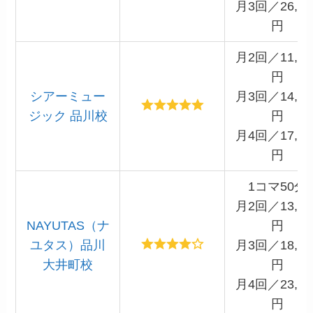
月3回／26,70
円
月2回／11,00
円
シアーミュー
月3回／14,86
ジック 品川校
円
月4回／17,60
円
1コマ50分
月2回／13,20
NAYUTAS（ナ
円
ユタス）品川
月3回／18,15
大井町校
円
月4回／23,10
円