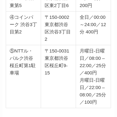
東第5
区東2丁目6
200円
④コインパ
〒150-0002
全日／00:00
ーク 渋谷3丁
東京都渋谷
～24:00／12
目第2
区渋谷3丁目
分 400円
2
⑤NTTル・
〒150-0031
月曜日-日曜
パルク渋谷
東京都渋谷
日／08:00 –
桜丘町第1駐
区桜丘町9‐
22:00／25分
車場
15
／400円
月曜日-日曜
日／22:00 –
08:00／25分
／100円