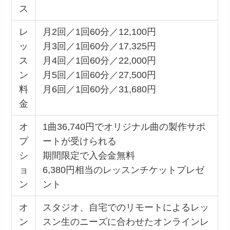
ス
レ
月2回／1回60分／12,100円
ッ
月3回／1回60分／17,325円
ス
月4回／1回60分／22,000円
ン
月5回／1回60分／27,500円
料
月6回／1回60分／31,680円
金
オ
1曲36,740円でオリジナル曲の製作サポ
プ
ートが受けられる
シ
期間限定で入会金無料
ョ
6,380円相当のレッスンチケットプレゼ
ン
ント
オ
スタジオ、自宅でのリモートによるレッ
ン
スン生のニーズに合わせたオンラインレ