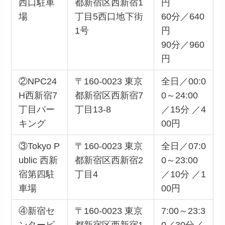
西口駐車
都新宿区西新宿1
円
場
丁目5西口地下街
60分／640
1号
円
90分／960
円
②NPC24
〒160-0023 東京
全日／00:0
H西新宿7
都新宿区西新宿7
0～24:00
丁目パー
丁目13-8
／15分 ／4
キング
00円
③Tokyo P
〒160-0023 東京
全日／07:0
ublic 西新
都新宿区西新宿2
0～23:00
宿第四駐
丁目4
／10分 ／1
車場
00円
④新宿セ
〒160-0023 東京
7:00～23:3
ンタービ
都新宿区西新宿1
0／30分／