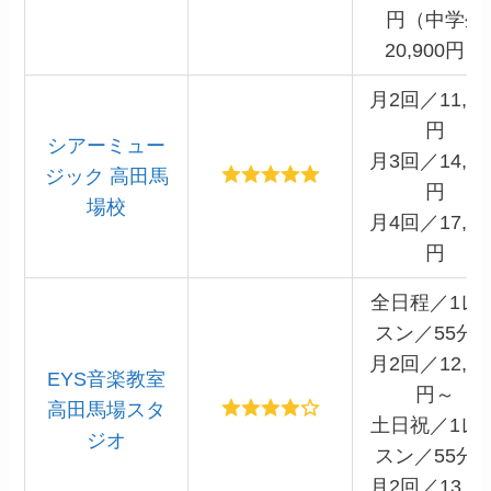
円（中学生
20,900円）
月2回／11,00
円
シアーミュー
月3回／14,86
ジック 高田馬
円
場校
月4回／17,60
円
全日程／1レ
スン／55分
月2回／12,48
EYS音楽教室
円～
高田馬場スタ
土日祝／1レ
ジオ
スン／55分
月2回／13,28