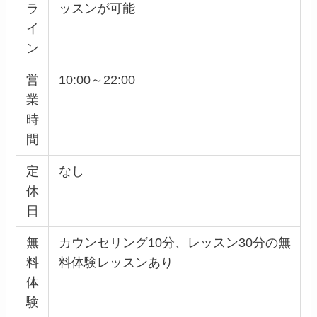
ラ
ッスンが可能
イ
ン
営
10:00～22:00
業
時
間
定
なし
休
日
無
カウンセリング10分、レッスン30分の無
料
料体験レッスンあり
体
験