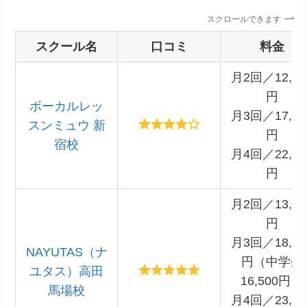
スクロールできます
スクール名
口コミ
料金
月2回／12,10
円
ボーカルレッ
月3回／17,32
スンミュウ 新
円
宿校
月4回／22,00
円
月2回／13,20
円
月3回／18,15
NAYUTAS（ナ
円（中学生
ユタス）高田
16,500円）
馬場校
月4回／23,10