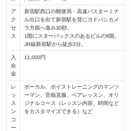
ア
新宿駅西口の郵便局・高速バスターミナ
ク
ル出口を出て新宿駅を背にヨドバシカメ
セ
ラ方面へ進み30秒。
ス
1階にスターバックスのあるビルの6階。
JR線新宿駅から徒歩2分。
入
11,000円
会
金
レ
ボーカル、ボイストレーニングのマンツ
ッ
ーマン、音痴克服、ペアレッスン、オリ
ス
ジナルコース（レッスン内容、時間など
ン
をカスタマイズできる）など
コ
ー