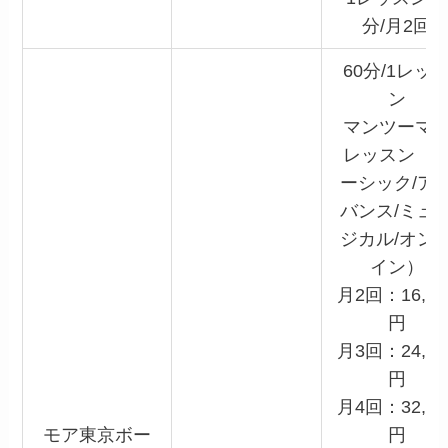
分/月2回
60分/1レッ
ン
マンツーマ
レッスン（
ーシック/ア
バンス/ミュ
ジカル/オン
イン）
月2回：16,00
円
月3回：24,00
円
月4回：32,00
モア東京ボー
円