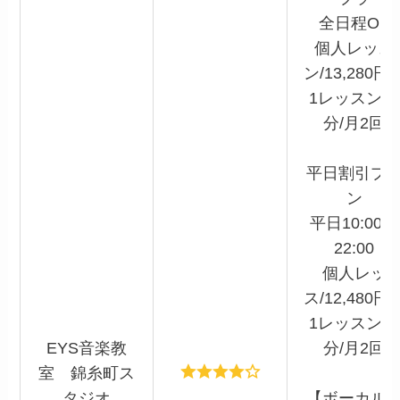
全日程OK
個人レッス
ン/13,280円
1レッスン55
分/月2回
平日割引プ
ン
平日10:00～
22:00
個人レッ
ス/12,480円
1レッスン55
EYS音楽教
分/月2回
室 錦糸町ス
タジオ
【ボーカル