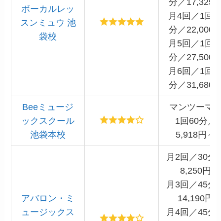
分／17,325
ボーカルレッ
月4回／1回6
スンミュウ 池
分／22,000
袋校
月5回／1回6
分／27,500
月6回／1回6
分／31,680
Beeミュージ
マンツーマ
ックスクール
1回60分／
池袋本校
5,918円～
月2回／30分
8,250円
月3回／45分
アバロン・ミ
14,190円
ュージックス
月4回／45分