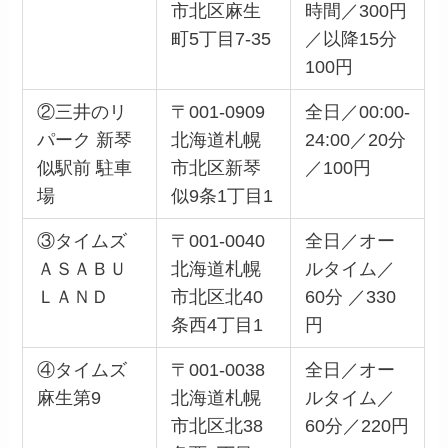
市北区麻生
時間／300円
町5丁目7-35
／以降15分
100円
②三井のリ
〒001-0909
全日／00:00-
パーク 新琴
北海道札幌
24:00／20分
似駅前 駐車
市北区新琴
／100円
場
似9条1丁目1
③タイムズ
〒001-0040
全日／オー
ＡＳＡＢＵ
北海道札幌
ルタイム／
ＬＡＮＤ
市北区北40
60分 ／330
条西4丁目1
円
④タイムズ
〒001-0038
全日／オー
麻生第9
北海道札幌
ルタイム／
市北区北38
60分／220円