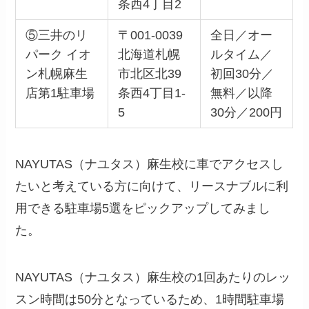
条西4丁目2
⑤三井のリ
〒001-0039
全日／オー
パーク イオ
北海道札幌
ルタイム／
ン札幌麻生
市北区北39
初回30分／
店第1駐車場
条西4丁目1-
無料／以降
5
30分／200円
NAYUTAS（ナユタス）麻生校に車でアクセスし
たいと考えている方に向けて、リースナブルに利
用できる駐車場5選をピックアップしてみまし
た。
NAYUTAS（ナユタス）麻生校の1回あたりのレッ
スン時間は50分となっているため、1時間駐車場